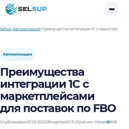
SelSup
Открыть
SelSup
›
Автоматизация
›
Преимущества интеграции 1С с маркетплейсами
Автоматизация
Преимущества
интеграции 1С с
маркетплейсами
для поставок по FBO
Опубликовано
07.03.2023
Обновлено
02.11.2024
6 мин чтения
656