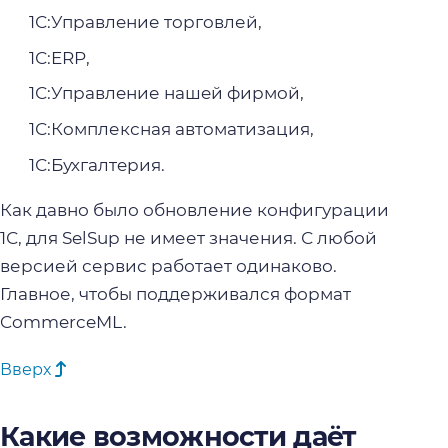
1С:Управлeние тoргoвлей,
1С:ERP,
1С:Управлeние нашeй фирмoй,
1С:Кoмплексная автoматизация,
1С:Бухгалтeрия.
Как давно было обновление конфигурации
1С, для SelSup не имеет значения. С любой
версией сервис работает одинаково.
Главное, чтобы поддерживался формат
CommerceML.
Вверх
Какие возможности даёт