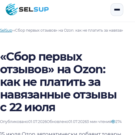
SelSup
Открыть
SelSup
›
«Сбор первых отзывов» на Ozon: как не платить за навязанные о
«Сбор первых
отзывов» на Ozon:
как не платить за
навязанные отзывы
с 22 июля
Опубликовано
01.07.2026
Обновлено
01.07.2026
3 мин чтения
274
15 июля Ozon автоматически добавит товары