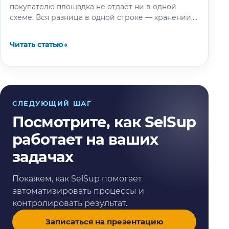
покупателю площадка не отдаёт ни в одной
схеме. Вся разница в одной строке — хранении,
и мы…
Читать статью
→
СЛЕДУЮЩИЙ ШАГ
Посмотрите, как SelSup
работает на ваших
задачах
Покажем, как SelSup помогает
автоматизировать процессы и
контролировать результат.
Записаться на презентацию