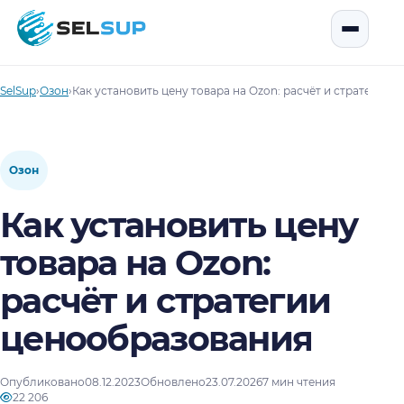
SelSup
Открыть
SelSup
›
Озон
›
Как установить цену товара на Ozon: расчёт и стратегии
Озон
Как установить цену
товара на Ozon:
расчёт и стратегии
ценообразования
Опубликовано
08.12.2023
Обновлено
23.07.2026
7 мин чтения
22 206