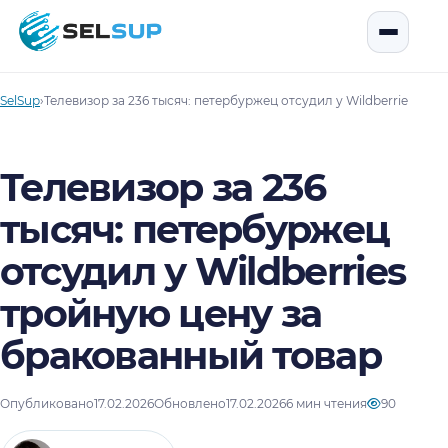
SelSup
Открыть
SelSup
›
Телевизор за 236 тысяч: петербуржец отсудил у Wildberries тр
Телевизор за 236
тысяч: петербуржец
отсудил у Wildberries
тройную цену за
бракованный товар
Опубликовано
17.02.2026
Обновлено
17.02.2026
6 мин чтения
90