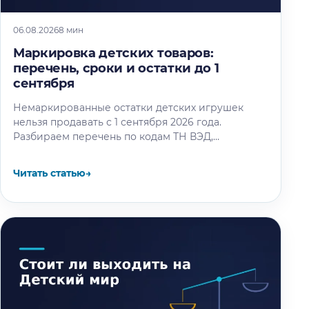
06.08.2026
8 мин
Маркировка детских товаров:
перечень, сроки и остатки до 1
сентября
Немаркированные остатки детских игрушек
нельзя продавать с 1 сентября 2026 года.
Разбираем перечень по кодам ТН ВЭД,
календарь этапов и восемь шагов маркировки
остатков.
Читать статью
→