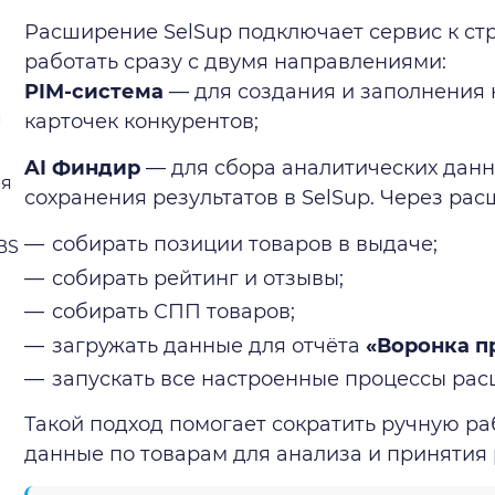
Расширение SelSup подключает сервис к ст
работать сразу с двумя направлениями:
PIM-система
— для создания и заполнения 
м
карточек конкурентов;
AI Финдир
— для сбора аналитических данн
ия
сохранения результатов в SelSup. Через ра
собирать позиции товаров в выдаче;
BS
собирать рейтинг и отзывы;
собирать СПП товаров;
загружать данные для отчёта
«Воронка п
запускать все настроенные процессы рас
Такой подход помогает сократить ручную ра
данные по товарам для анализа и принятия