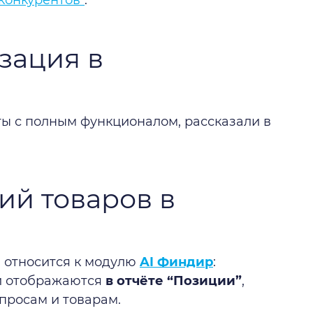
конкурентов"
.
зация в
ты с полным функционалом, рассказали в
ий товаров в
 относится к модулю
AI Финдир
:
 и отображаются
в отчёте “Позиции”
,
просам и товарам.