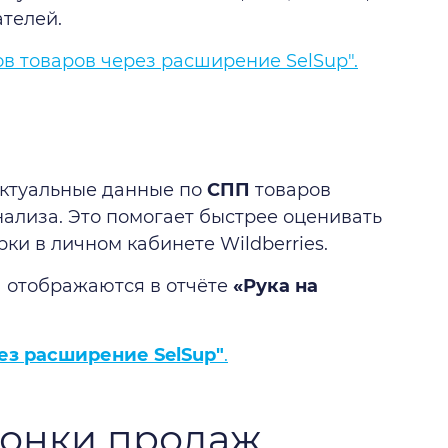
ателей.
ов товаров через расширение SelSup".
актуальные данные по
СПП
товаров
анализа. Это помогает быстрее оценивать
ки в личном кабинете Wildberries.
 отображаются в отчёте
«Рука на
ез расширение SelSup"
.
ронки продаж