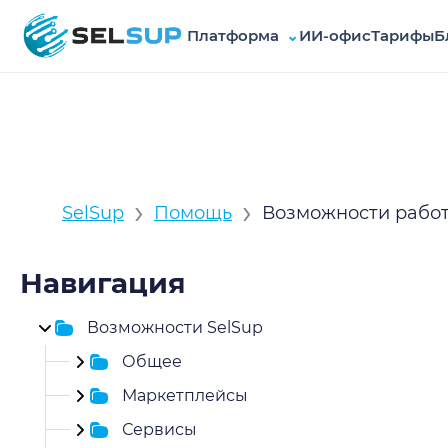
Платформа
⌄
ИИ-офис
Тарифы
Б
SelSup
›
›
SelSup
Помощь
Возможности рабо
Навигация
Возможности SelSup
Общее
Маркетплейсы
Сервисы