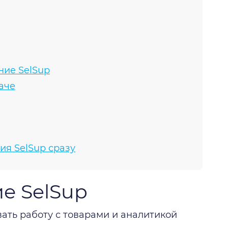
ние SelSup
аче
ия SelSup сразу
е SelSup
ать работу с товарами и аналитикой