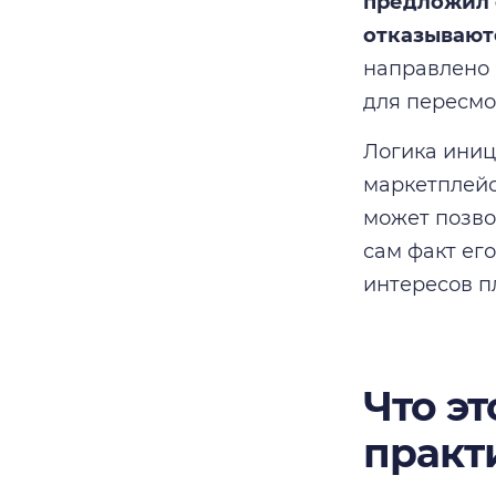
предложил 
отказываютс
направлено 
для пересмо
Логика иниц
маркетплейс
может позво
сам факт ег
интересов п
Что э
практ