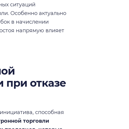
ных ситуаций
оли. Особенно актуально
ибок в начислении
ростоя напрямую влияет
ной
 при отказе
инициатива, способная
тронной торговли