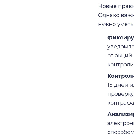
Новые прави
Однако важн
нужно уметь
Фиксиру
уведомле
от акций
контроли
Контрол
15 дней 
проверку
контрафа
Анализир
электронн
способом