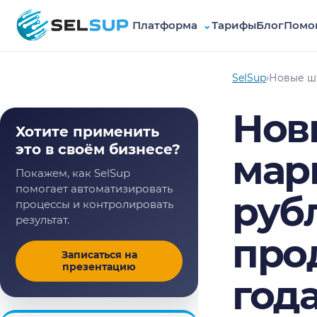
Платформа
⌄
Тарифы
Блог
Помо
SelSup
SelSup
›
Новые шт
Нов
Хотите применить
это в своём бизнесе?
мар
Покажем, как SelSup
помогает автоматизировать
рубл
процессы и контролировать
результат.
прод
Записаться на
презентацию
год