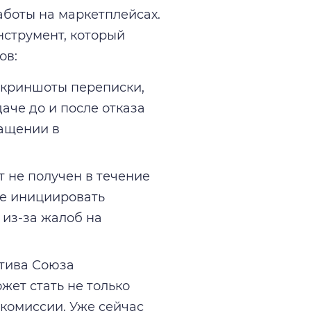
боты на маркетплейсах.
нструмент, который
ов:
криншоты переписки,
аче до и после отказа
ращении в
т не получен в течение
ве инициировать
 из-за жалоб на
тива Союза
жет стать не только
комиссии. Уже сейчас