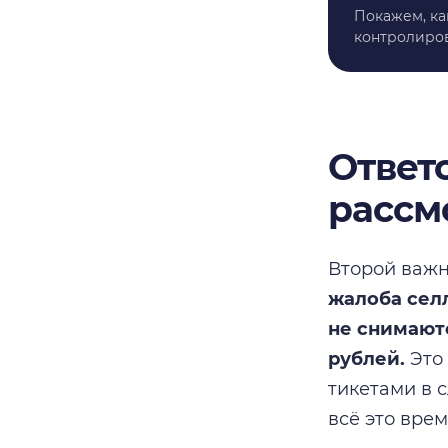
Покажем, ка
контролиров
Ответ
рассм
Второй важн
жалоба сел
не снимаютс
рублей.
Это
тикетами в 
всё это вре