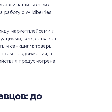
 рычаги защиты своих
работу с Wildberries,
ежду маркетплейсами и
уациями, когда отказ от
ытым санкциям: товары
ментам продвижения, а
ействия предусмотрена
авцов: до