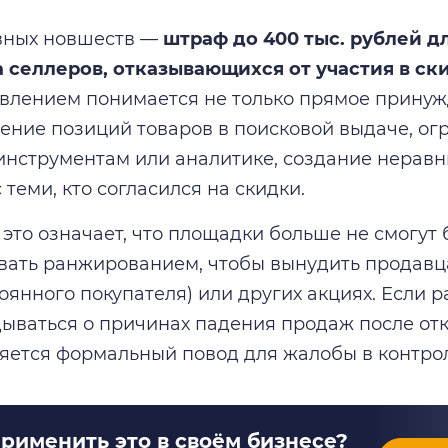
вных новшеств —
штраф до 400 тыс. рублей д
 селлеров, отказывающихся от участия в ск
влением понимается не только прямое принуж
ение позиций товаров в поисковой выдаче, ог
нструментам или аналитике, создание неравн
теми, кто согласился на скидки.
 это означает, что площадки больше не смогут
ать ранжированием, чтобы вынудить продавца
тоянного покупателя) или других акциях. Если 
дываться о причинах падения продаж после отка
ляется формальный повод для жалобы в контр
применить это в своём бизнесе?