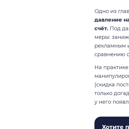
Одно из гла
давление на
счёт.
Под да
меры: заниж
рекламным и
сравнению с 
На практике
манипулиров
(скидка пос
только дога
у него появ
Хотите 