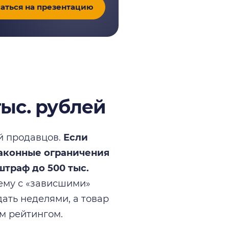
аться на презентацию
тыс. рублей
й продавцов.
Если
законные ограничения
штраф до 500 тыс.
ему с «зависшими»
ать неделями, а товар
м рейтингом.