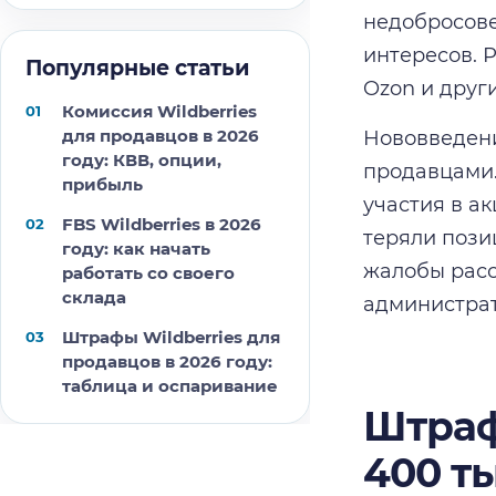
недобросове
интересов. 
Популярные статьи
Ozon и друг
Комиссия Wildberries
для продавцов в 2026
Нововведен
году: КВВ, опции,
продавцами.
прибыль
участия в а
FBS Wildberries в 2026
теряли пози
году: как начать
жалобы расс
работать со своего
склада
администрат
Штрафы Wildberries для
продавцов в 2026 году:
таблица и оспаривание
Штраф
400 т