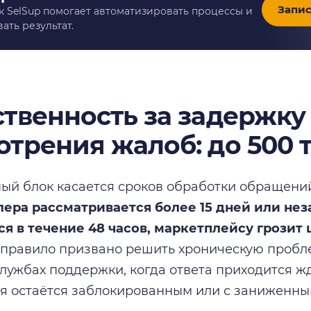
Запис
к SelSup помогает автоматизировать процессы и
ать результат.
ственность за задержку
отрения жалоб: до 500 
ый блок касается сроков обработки обращени
лера рассматривается более 15 дней или не
я в течение 48 часов, маркетплейсу грозит 
 правило призвано решить хроническую пробл
службах поддержки, когда ответа приходится жд
мя остаётся заблокированным или с заниженны