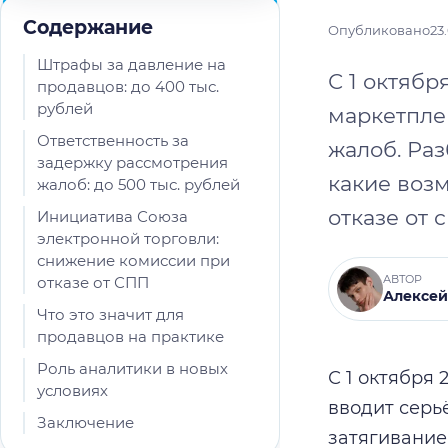
Содержание
Опубликовано
23
Штрафы за давление на
С 1 октябр
продавцов: до 400 тыс.
рублей
маркетпле
Ответственность за
жалоб. Раз
задержку рассмотрения
какие воз
жалоб: до 500 тыс. рублей
отказе от 
Инициатива Союза
электронной торговли:
снижение комиссии при
АВТОР
отказе от СПП
Алексей
Что это значит для
продавцов на практике
Роль аналитики в новых
С 1 октября 
условиях
вводит серь
Заключение
затягивание