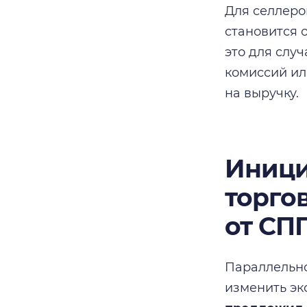
Для селлеро
становится 
это для слу
комиссий ил
на выручку.
Иници
торго
от СП
Параллельно
изменить эк