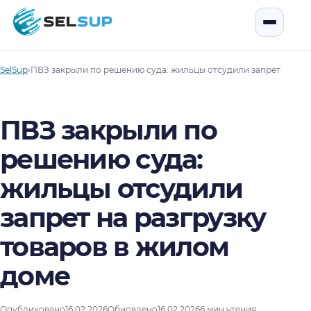
SelSup
Открыть
SelSup
›
ПВЗ закрыли по решению суда: жильцы отсудили запрет на раз
ПВЗ закрыли по
решению суда:
жильцы отсудили
запрет на разгрузку
товаров в жилом
доме
Опубликовано
16.02.2026
Обновлено
16.02.2026
6 мин чтения