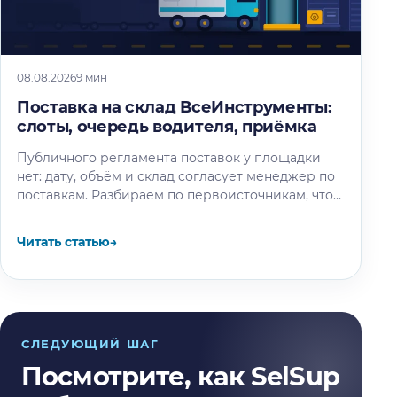
08.08.2026
9 мин
Поставка на склад ВсеИнструменты:
слоты, очередь водителя, приёмка
Публичного регламента поставок у площадки
нет: дату, объём и склад согласует менеджер по
поставкам. Разбираем по первоисточникам, что
известно об окне разгрузки и очереди…
Читать статью
→
СЛЕДУЮЩИЙ ШАГ
Посмотрите, как SelSup