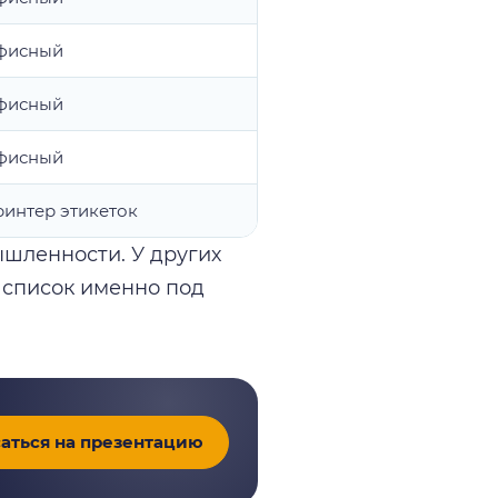
фисный
фисный
фисный
интер этикеток
шленности. У других
 список именно под
аться на презентацию