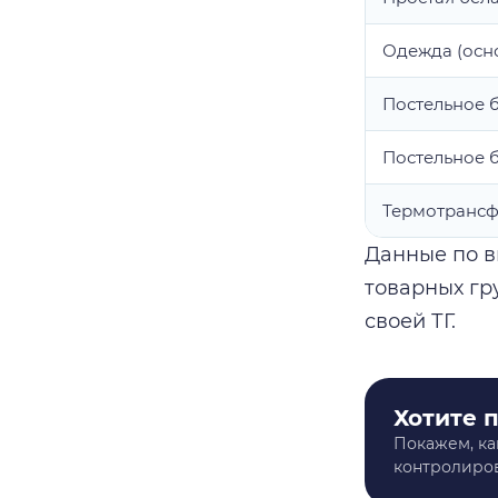
Одежда (осн
Постельное б
Постельное 
Термотрансф
Данные по в
товарных гр
своей ТГ.
Хотите 
Покажем, ка
контролиров