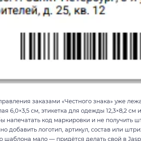
правления заказами «Честного знака» уже леж
лая 6,0×3,5 см, этикетка для одежды 12,3×8,2 см
бы напечатать код маркировки и не получить шт
но добавить логотип, артикул, состав или штр
 шаблона мало — придётся делать свой в Jaspe