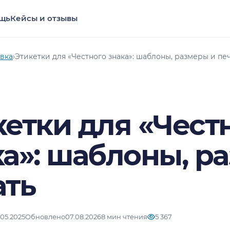
щь
Кейсы и отзывы
вка
›
Этикетки для «Честного знака»: шаблоны, размеры и пе
кетки для «Чест
ка»: шаблоны, р
ать
.05.2025
Обновлено
07.08.2026
8 мин чтения
5 367