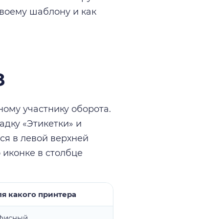
своему шаблону и как
З
ому участнику оборота.
адку «Этикетки» и
ся в левой верхней
 иконке в столбце
ля какого принтера
фисный