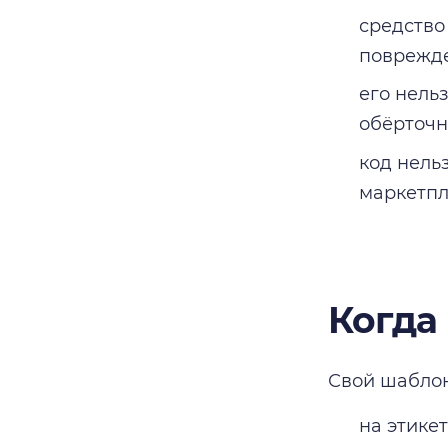
средство
поврежде
его нель
обёрточн
код нель
маркетпл
Когда
Свой шаблон
на этике