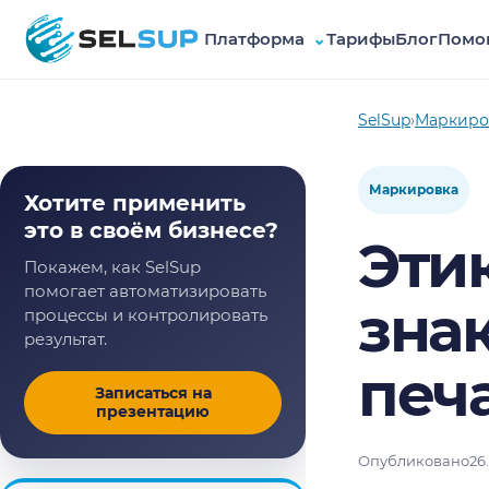
Платформа
⌄
Тарифы
Блог
Помо
SelSup
SelSup
›
Маркиро
Маркировка
Хотите применить
это в своём бизнесе?
Эти
Покажем, как SelSup
помогает автоматизировать
зна
процессы и контролировать
результат.
печ
Записаться на
презентацию
Опубликовано
26