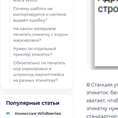
или в Word?
Почему шаблон не
импортируется и система
выдаёт ошибку?
На каком материале
печатать этикетку с кодом
маркировки?
Нужен ли отдельный
принтер этикеток?
Обязательно ли печатать
код маркировки и
штрихкод маркетплейса
на разных этикетках?
В Станции у
этикеток: бе
хватает, что
Популярные статьи
этикетку нуж
Комиссия Wildberries
стандартного