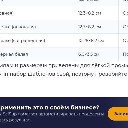
овная)
12,3×8,2 см
О
ельё (основная)
12,3×8,2 см
О
бельё (сокращённая)
10,25×8,2 см
О
ерная белая
6,0×3,5 см
Пр
идам и размерам приведены для лёгкой промы
упп набор шаблонов свой, поэтому проверяйте
применить это в своём бизнесе?
Запис
к SelSup помогает автоматизировать процессы и
ать результат.