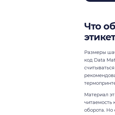
Что о
этике
Размеры шаб
код Data Ma
считываться
рекомендова
термопринте
Материал эт
читаемость 
оборота. Но 