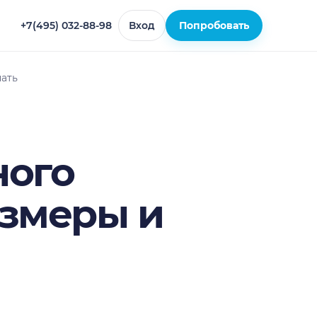
+7(495) 032-88-98
Вход
Попробовать
чать
ного
азмеры и