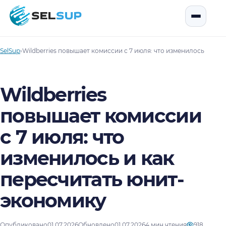
SelSup
Открыть
SelSup
›
Wildberries повышает комиссии с 7 июля: что изменилось и ка
Wildberries
повышает комиссии
с 7 июля: что
изменилось и как
пересчитать юнит-
экономику
Опубликовано
01.07.2026
Обновлено
01.07.2026
4 мин чтения
918