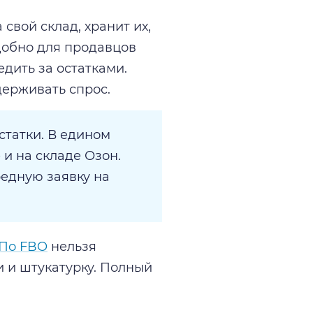
свой склад, хранит их,
Удобно для продавцов
едить за остатками.
держивать спрос.
статки. В едином
 и на складе Озон.
редную заявку на
По FBO
нельзя
и и штукатурку. Полный