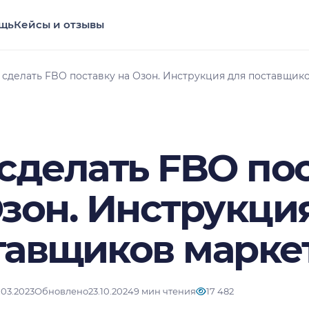
щь
Кейсы и отзывы
 сделать FBO поставку на Озон. Инструкция для поставщик
 сделать FBO по
Озон. Инструкци
тавщиков марке
.03.2023
Обновлено
23.10.2024
9 мин чтения
17 482