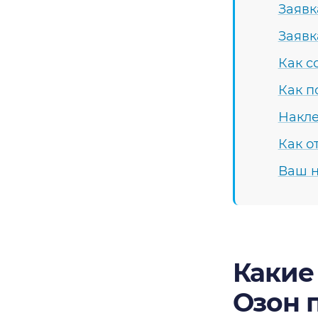
Заявк
Заявк
Как с
Как п
Накле
Как о
Ваш н
Какие
Озон 