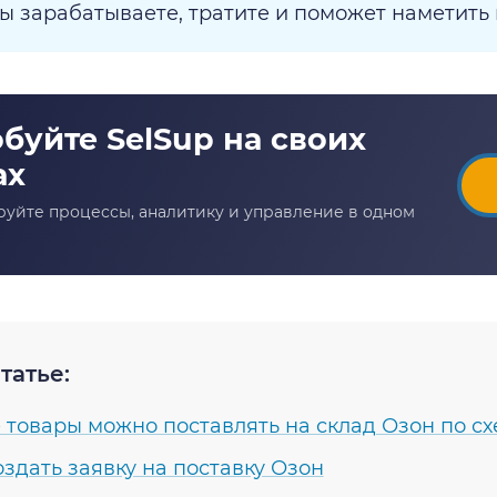
ы зарабатываете, тратите и поможет наметить 
татье:
 товары можно поставлять на склад Озон по с
оздать заявку на поставку Озон