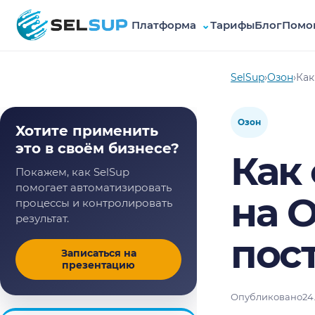
Платформа
⌄
Тарифы
Блог
Помо
SelSup
SelSup
›
Озон
›
Как
Озон
Хотите применить
это в своём бизнесе?
Как
Покажем, как SelSup
помогает автоматизировать
на 
процессы и контролировать
результат.
пос
Записаться на
презентацию
Опубликовано
24