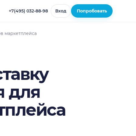
+7(495) 032-88-98
Вход
Попробовать
ов маркетплейса
ставку
я для
тплейса