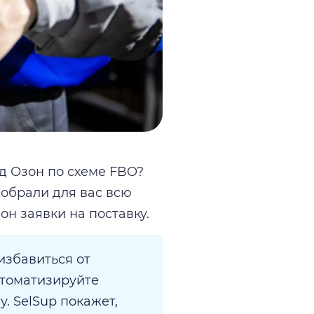
ад Озон по схеме FBO?
собрали для вас всю
н заявки на поставку.
избавиться от
втоматизируйте
. SelSup покажет,