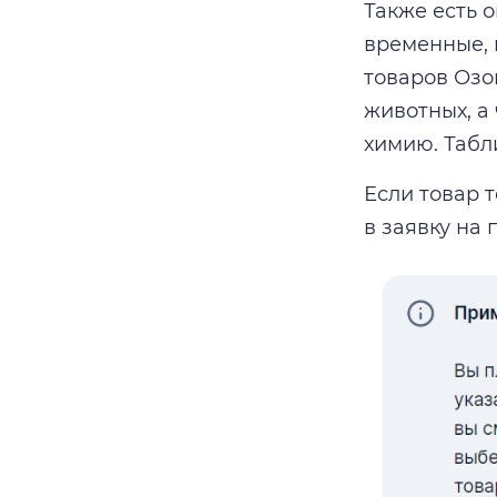
Также есть 
временные, 
товаров Озо
животных, а
химию. Таб
Если товар 
в заявку на