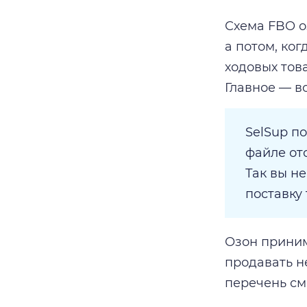
Схема FBO о
а потом, ког
ходовых това
Главное — в
SelSup п
файле от
Так вы н
поставку 
Озон приним
продавать н
перечень с