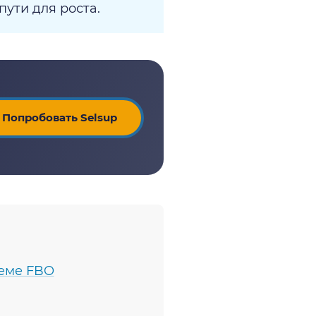
пути для роста.
Попробовать Selsup
хеме FBO