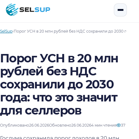
SelSup
Открыть
SelSup
›
Порог УСН в 20 млн рублей без НДС сохранили до 2030 года: чт
Порог УСН в 20 млн
рублей без НДС
сохранили до 2030
года: что это значит
для селлеров
Опубликовано
26.06.2026
Обновлено
26.06.2026
4 мин чтения
37
Госдума сохранила порог доходов в 20 млн