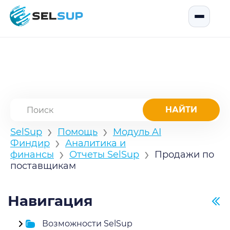
SelSup
Открыть
›
›
SelSup
Помощь
Модуль AI
›
Финдир
Аналитика и
›
›
финансы
Отчеты SelSup
Продажи по
поставщикам
Навигация
Возможности SelSup