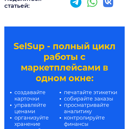
статьей:
SelSup - полный цикл
работы с
маркетплейсами в
одном окне:
создавайте
печатайте этикетки
карточки
собирайте заказы
управляйте
просматривайте
ценами
аналитику
организуйте
контролируйте
хранение
финансы