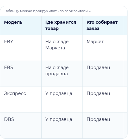
Модель
Где хранится
Кто собирает
Кто
товар
заказ
дост
FBY
На складе
Маркет
Марк
Маркета
FBS
На складе
Продавец
Марк
продавца
отгр
Экспресс
У продавца
Продавец
Курь
Марке
часа
DBS
У продавца
Продавец
Прод