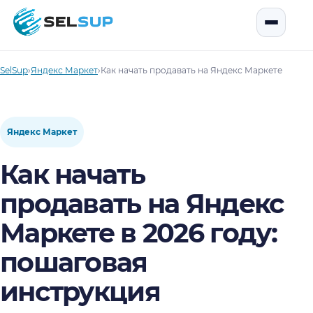
SelSup
Открыть
SelSup
›
Яндекс Маркет
›
Как начать продавать на Яндекс Маркете в 2026
Яндекс Маркет
Как начать
продавать на Яндекс
Маркете в 2026 году:
пошаговая
инструкция