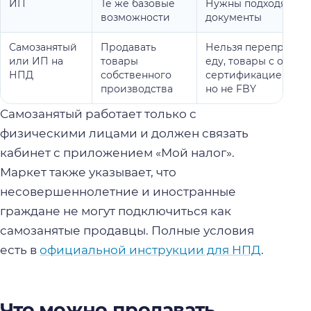
ИП
Те же базовые
Нужны подходящие к
возможности
документы
Самозанятый
Продавать
Нельзя перепродава
или ИП на
товары
еду, товары с обяз
НПД
собственного
сертификацией; дос
производства
но не FBY
Самозанятый работает только с
физическими лицами и должен связать
кабинет с приложением «Мой налог».
Маркет также указывает, что
несовершеннолетние и иностранные
граждане не могут подключиться как
самозанятые продавцы. Полные условия
есть в
официальной инструкции для НПД
.
Что можно продавать