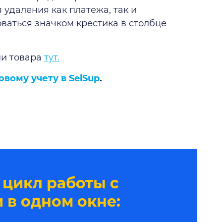
 удаления как платежа, так и
ваться значком крестика в столбце
ми товара
тут.
вому учету в SelSup
.
 цикл работы с
 в одном окне: