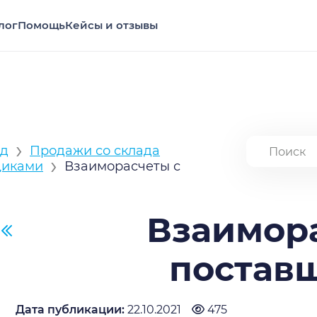
лог
Помощь
Кейсы и отзывы
›
ад
Продажи со склада
›
щиками
Взаиморасчеты с
Взаимор
постав
Дата публикации:
22.10.2021
475