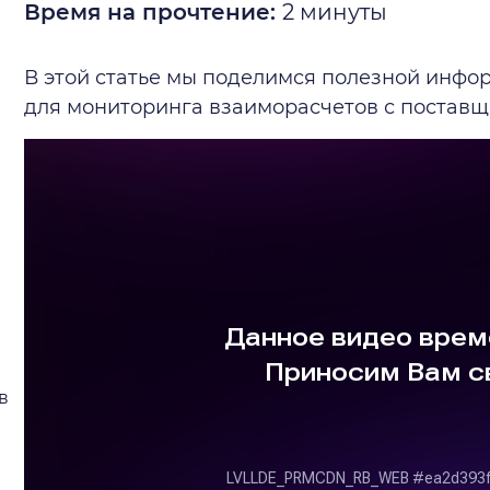
Время на прочтение:
2
минуты
В этой статье мы поделимся полезной инфор
для мониторинга взаиморасчетов с поставщ
в