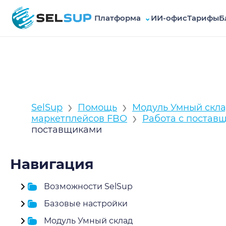
Платформа
⌄
ИИ-офис
Тарифы
Б
SelSup
›
›
SelSup
Помощь
Модуль Умный скл
›
маркетплейсов FBO
Работа с постав
поставщиками
Навигация
Возможности SelSup
Базовые настройки
Модуль Умный склад