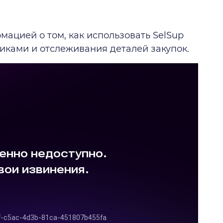
мацией о том, как использовать SelSup
иками и отслеживания деталей закупок.