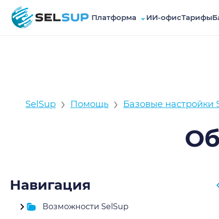
Платформа
⌄
ИИ-офис
Тарифы
Б
SelSup
›
›
SelSup
Помощь
Базовые настройки 
Об
Навигация
Возможности SelSup