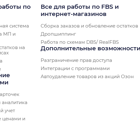
работы по
Все для работы по FBS и
интернет-магазинов
ная система
Сборка заказов и обновление остатков
а МП и
Дропшиппинг
Работа по схемам DBS/ RealFBS
статков на
Дополнительные возможност
йсах
Разграничение прав доступа
а
Интеграции с программами
e
ние
Автоудаление товаров из акций Озон
ами
арточек
 аналитика
й учет
 ценами и