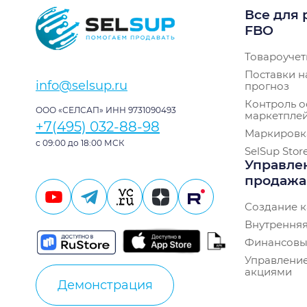
Все для 
FBO
Товароучет
Поставки н
info@selsup.ru
прогноз
Контроль о
ООО «СЕЛСАП» ИНН 9731090493
маркетпле
+7(495) 032-88-98
Маркировк
с 09:00 до 18:00 МСК
SelSup Stor
Управле
продаж
Создание к
Внутренняя
Финансовы
Управление
акциями
Демонстрация