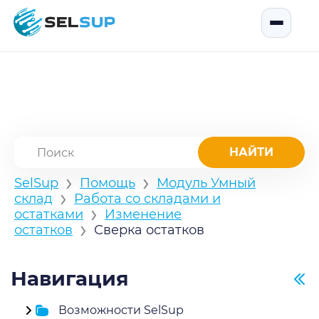
SelSup
Открыть
›
›
SelSup
Помощь
Модуль Умный
›
склад
Работа со складами и
›
остатками
Изменение
›
остатков
Сверка остатков
Навигация
Возможности SelSup